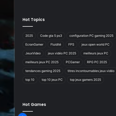
Hot Topics
2025
Code gta 5 ps3
configuration PC gaming 2025
EcranGamer
Fluidité
FPS
jeux open world PC
JeuxVideo
jeux vidéo PC 2025
meilleurs jeux PC
meilleurs jeux PC 2025
PCGamer
RPG PC 2025
tendances gaming 2025
titres incontournables jeux vidéo
top 10
top 10 jeux PC
top jeux gamers 2025
Hot Games