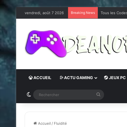
vendredi, août 7 2026
Breaking News
Les jeux PC in
ACCUEIL
ACTU GAMING
JEUX PC
Switch skin
Rechercher
Accueil
/
Fluidité