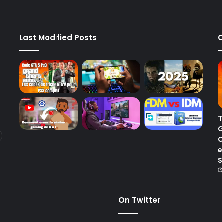
Last Modified Posts
C
T
G
C
e
S
On Twitter