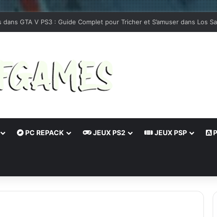
dépendants qui méritent d’être essayés sur Android
PC REPACK
JEUX PS2
JEUX PSP
P