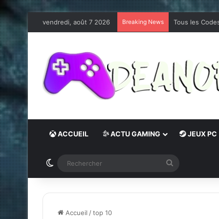
vendredi, août 7 2026
Breaking News
Les jeux PC in
ACCUEIL
ACTU GAMING
JEUX PC
Switch skin
Rechercher
Accueil
/
top 10