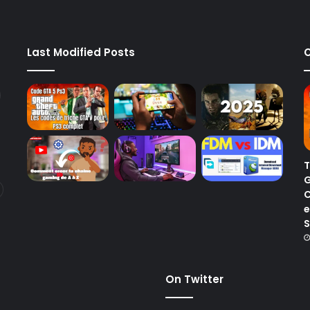
Last Modified Posts
C
T
G
C
e
S
On Twitter