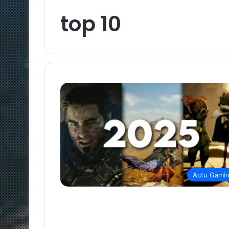
top 10
Actu Gami