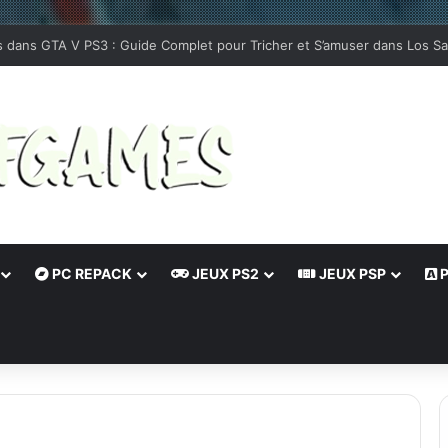
dépendants qui méritent d’être essayés sur Android
PC REPACK
JEUX PS2
JEUX PSP
P