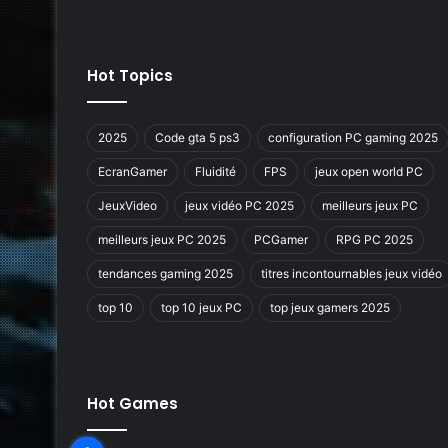
Hot Topics
2025
Code gta 5 ps3
configuration PC gaming 2025
EcranGamer
Fluidité
FPS
jeux open world PC
JeuxVideo
jeux vidéo PC 2025
meilleurs jeux PC
meilleurs jeux PC 2025
PCGamer
RPG PC 2025
tendances gaming 2025
titres incontournables jeux vidéo
top 10
top 10 jeux PC
top jeux gamers 2025
Hot Games