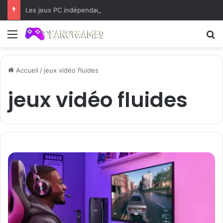
Les jeux PC indépendants qui méritent d’être essayés sur Android
Menu
R
Accueil
/
jeux vidéo fluides
jeux vidéo fluides