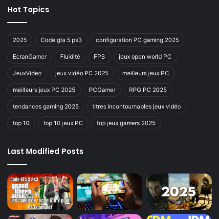
Hot Topics
2025
Code gta 5 ps3
configuration PC gaming 2025
EcranGamer
Fluidité
FPS
jeux open world PC
JeuxVideo
jeux vidéo PC 2025
meilleurs jeux PC
meilleurs jeux PC 2025
PCGamer
RPG PC 2025
tendances gaming 2025
titres incontournables jeux vidéo
top 10
top 10 jeux PC
top jeux gamers 2025
Last Modified Posts